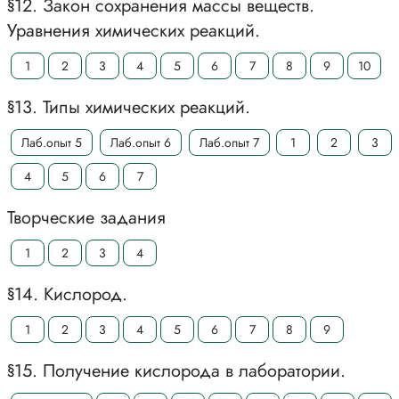
§12. Закон сохранения массы веществ.
Уравнения химических реакций.
1
2
3
4
5
6
7
8
9
10
§13. Типы химических реакций.
Лаб.опыт 5
Лаб.опыт 6
Лаб.опыт 7
1
2
3
4
5
6
7
Творческие задания
1
2
3
4
§14. Кислород.
1
2
3
4
5
6
7
8
9
§15. Получение кислорода в лаборатории.