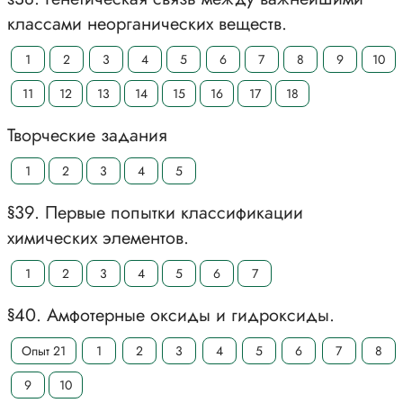
классами неорганических веществ.
1
2
3
4
5
6
7
8
9
10
11
12
13
14
15
16
17
18
Творческие задания
1
2
3
4
5
§39. Первые попытки классификации
химических элементов.
1
2
3
4
5
6
7
§40. Амфотерные оксиды и гидроксиды.
Опыт 21
1
2
3
4
5
6
7
8
9
10