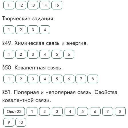
11
12
13
14
15
Творческие задания
1
2
3
4
§49. Химическая связь и энергия.
1
2
3
4
5
6
§50. Ковалентная связь.
1
2
3
4
5
6
7
8
§51. Полярная и неполярная связь. Свойства
ковалентной связи.
Опыт 22
1
2
3
4
5
6
7
8
9
10