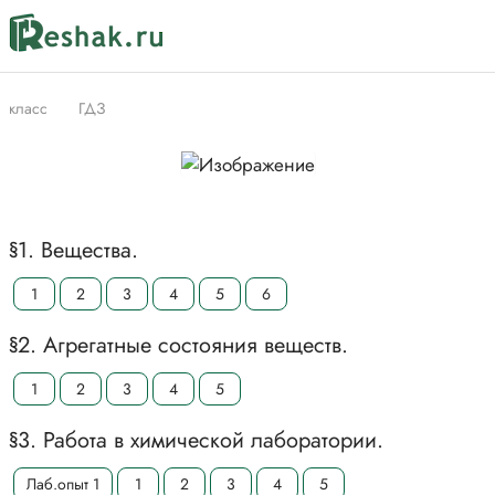
класс
ГДЗ
§1. Вещества.
1
2
3
4
5
6
§2. Агрегатные состояния веществ.
1
2
3
4
5
§3. Работа в химической лаборатории.
Лаб.опыт 1
1
2
3
4
5