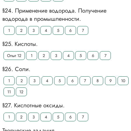
§24. Применение водорода. Получение
водорода в промышленности.
1
2
3
4
5
6
7
§25. Кислоты.
Опыт 12
1
2
3
4
5
6
7
§26. Соли.
1
2
3
4
5
6
7
8
9
10
11
12
§27. Кислотные оксиды.
1
2
3
4
5
6
7
Творческие задания