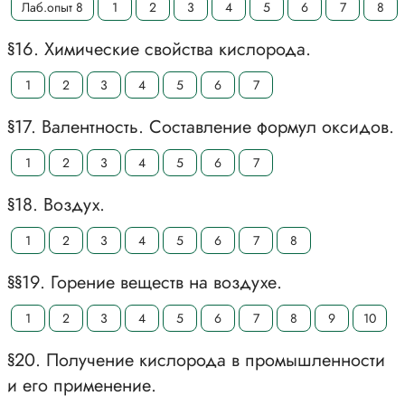
Лаб.опыт 8
1
2
3
4
5
6
7
8
§16. Химические свойства кислорода.
1
2
3
4
5
6
7
§17. Валентность. Составление формул оксидов.
1
2
3
4
5
6
7
§18. Воздух.
1
2
3
4
5
6
7
8
§§19. Горение веществ на воздухе.
1
2
3
4
5
6
7
8
9
10
§20. Получение кислорода в промышленности
и его применение.