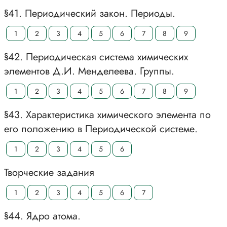
§41. Периодический закон. Периоды.
1
2
3
4
5
6
7
8
9
§42. Периодическая система химических
элементов Д.И. Менделеева. Группы.
1
2
3
4
5
6
7
8
9
§43. Характеристика химического элемента по
его положению в Периодической системе.
1
2
3
4
5
6
Творческие задания
1
2
3
4
5
6
7
§44. Ядро атома.