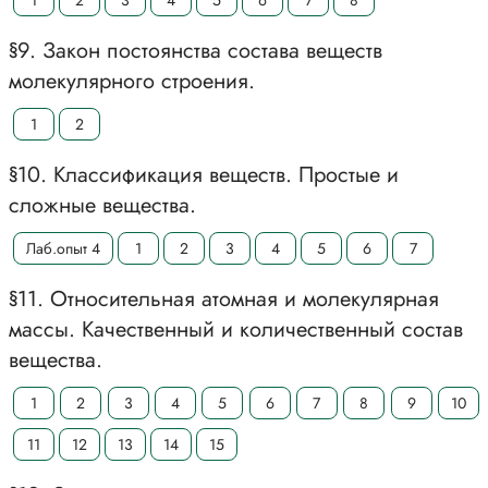
1
2
3
4
5
6
7
8
§9. Закон постоянства состава веществ
молекулярного строения.
1
2
§10. Классификация веществ. Простые и
сложные вещества.
Лаб.опыт 4
1
2
3
4
5
6
7
§11. Относительная атомная и молекулярная
массы. Качественный и количественный состав
вещества.
1
2
3
4
5
6
7
8
9
10
11
12
13
14
15