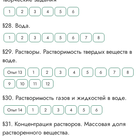
1
2
3
4
5
6
§28. Вода.
1
2
3
4
5
6
7
8
§29. Растворы. Растворимость твердых веществ в
воде.
Опыт 13
1
2
3
4
5
6
7
8
9
10
11
12
§30. Растворимость газов и жидкостей в воде.
Опыт 14
1
2
3
4
5
6
§31. Концентрация растворов. Массовая доля
растворенного вещества.