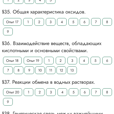
1
2
3
4
5
§35. Общая характеристика оксидов.
Опыт 17
1
2
3
4
5
6
7
8
9
§36. Взаимодействие веществ, обладающих
кислотными и основными свойствами.
Опыт 18
Опыт 19
1
2
3
4
5
6
7
8
9
10
11
12
13
§37. Реакции обмена в водных растворах.
Опыт 20
1
2
3
4
5
6
7
8
9
§38. Генетическая связь между важнейшими