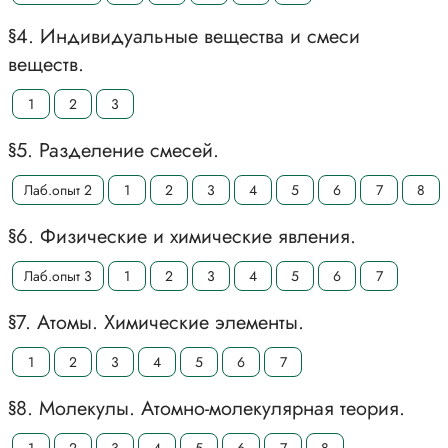
§4. Индивидуальные вещества и смеси
веществ.
1
2
3
§5. Разделение смесей.
Лаб.опыт 2
1
2
3
4
5
6
7
8
§6. Физические и химические явления.
Лаб.опыт 3
1
2
3
4
5
6
7
§7. Атомы. Химические элементы.
1
2
3
4
5
6
7
§8. Молекулы. Атомно-молекулярная теория.