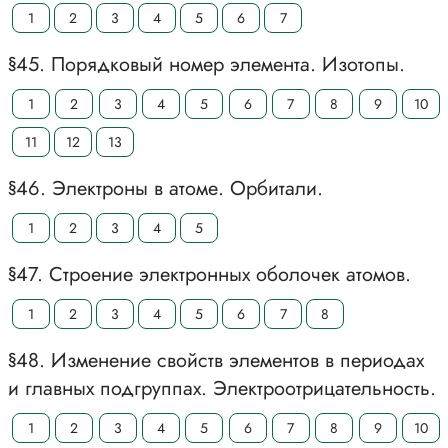
1
2
3
4
5
6
7
§45. Порядковый номер элемента. Изотопы.
1
2
3
4
5
6
7
8
9
10
11
12
13
§46. Электроны в атоме. Орбитали.
1
2
3
4
5
§47. Строение электронных оболочек атомов.
1
2
3
4
5
6
7
8
§48. Изменение свойств элементов в периодах
и главных подгруппах. Электроотрицательность.
1
2
3
4
5
6
7
8
9
10