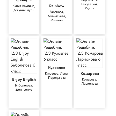
Spotlight
Гаярделли,
Rainbow
Юлия Ваулина,
Редли
Джунни Дули
Баранова,
Афанасьева,
Михеева
Кузовлев
Комарова
Кузовлев, Лапа,
Перегудова
Enjoy English
Комарова,
Ларионова
Биболетова,
Денисенко