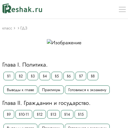
класс
ГДЗ
Глава I. Политика.
§1
§2
§3
§4
§5
§6
§7
§8
Выводы к главе
Практикум
Готовимся к экзамену
Глава II. Гражданин и государство.
§9
§10-11
§12
§13
§14
§15