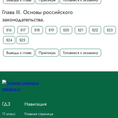
Выводы к главе
Практикум
Готовимся к экзамену
Глава III. Основы российского
законодательства.
§16
§17
§18
§19
§20
§21
§22
§23
§24
§25
Выводы к главе
Практикум
Готовимся к экзамену
ГДЗ
Навигация
11 класс
Главная страница