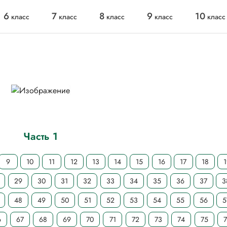
6
7
8
9
10
класс
класс
класс
класс
класс
Часть 1
9
10
11
12
13
14
15
16
17
18
29
30
31
32
33
34
35
36
37
3
48
49
50
51
52
53
54
55
56
5
6
67
68
69
70
71
72
73
74
75