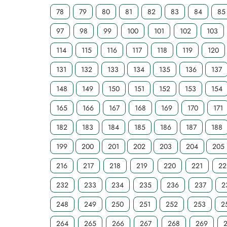
78
79
80
81
82
83
84
85
97
98
99
100
101
102
103
114
115
116
117
118
119
120
131
132
133
134
135
136
137
148
149
150
151
152
153
154
165
166
167
168
169
170
171
182
183
184
185
186
187
188
199
200
201
202
203
204
205
216
217
218
219
220
221
22
232
233
234
235
236
237
2
248
249
250
251
252
253
2
264
265
266
267
268
269