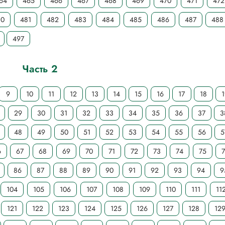
64
465
466
467
468
469
470
471
472
80
481
482
483
484
485
486
487
488
497
Часть 2
9
10
11
12
13
14
15
16
17
18
29
30
31
32
33
34
35
36
37
3
48
49
50
51
52
53
54
55
56
5
6
67
68
69
70
71
72
73
74
75
86
87
88
89
90
91
92
93
94
9
104
105
106
107
108
109
110
111
11
121
122
123
124
125
126
127
128
12