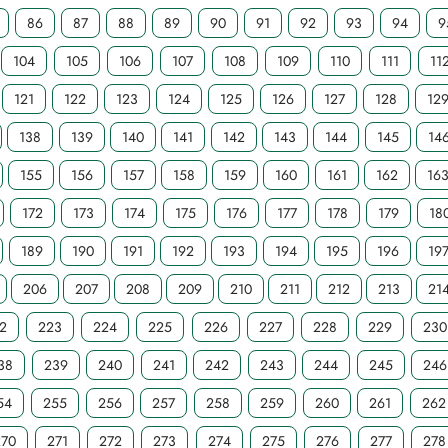
86
87
88
89
90
91
92
93
94
9
104
105
106
107
108
109
110
111
11
121
122
123
124
125
126
127
128
12
138
139
140
141
142
143
144
145
14
155
156
157
158
159
160
161
162
16
172
173
174
175
176
177
178
179
18
189
190
191
192
193
194
195
196
19
206
207
208
209
210
211
212
213
21
2
223
224
225
226
227
228
229
230
38
239
240
241
242
243
244
245
246
54
255
256
257
258
259
260
261
262
270
271
272
273
274
275
276
277
278