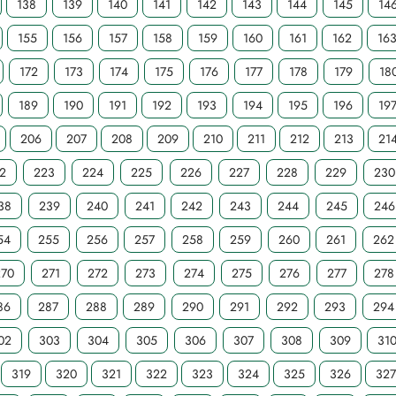
138
139
140
141
142
143
144
145
14
155
156
157
158
159
160
161
162
16
172
173
174
175
176
177
178
179
18
189
190
191
192
193
194
195
196
19
206
207
208
209
210
211
212
213
21
2
223
224
225
226
227
228
229
230
38
239
240
241
242
243
244
245
246
54
255
256
257
258
259
260
261
262
270
271
272
273
274
275
276
277
278
86
287
288
289
290
291
292
293
294
02
303
304
305
306
307
308
309
31
319
320
321
322
323
324
325
326
32