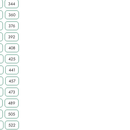
344
360
376
392
408
4
425
441
457
473
489
505
1
522