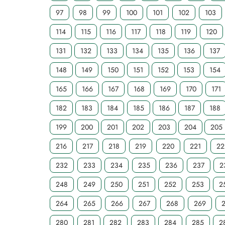
97
98
99
100
101
102
103
114
115
116
117
118
119
120
131
132
133
134
135
136
137
148
149
150
151
152
153
154
165
166
167
168
169
170
171
182
183
184
185
186
187
188
199
200
201
202
203
204
205
216
217
218
219
220
221
22
232
233
234
235
236
237
2
248
249
250
251
252
253
2
264
265
266
267
268
269
280
281
282
283
284
285
2