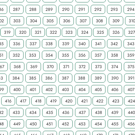
86
287
288
289
290
291
292
293
294
02
303
304
305
306
307
308
309
31
319
320
321
322
323
324
325
326
32
35
336
337
338
339
340
341
342
343
51
352
353
354
355
356
357
358
359
67
368
369
370
371
372
373
374
375
83
384
385
386
387
388
389
390
391
99
400
401
402
403
404
405
406
407
416
417
418
419
420
421
422
423
42
32
433
434
435
436
437
438
439
440
48
449
450
451
452
453
454
455
456