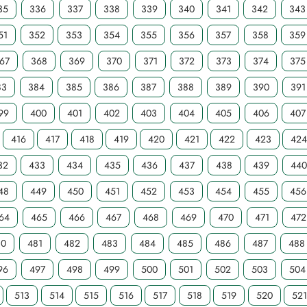
35
336
337
338
339
340
341
342
343
51
352
353
354
355
356
357
358
359
67
368
369
370
371
372
373
374
375
83
384
385
386
387
388
389
390
391
99
400
401
402
403
404
405
406
407
416
417
418
419
420
421
422
423
42
32
433
434
435
436
437
438
439
440
48
449
450
451
452
453
454
455
456
64
465
466
467
468
469
470
471
472
80
481
482
483
484
485
486
487
488
96
497
498
499
500
501
502
503
504
513
514
515
516
517
518
519
520
52