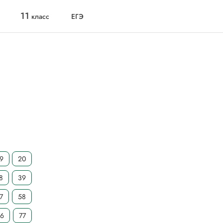
11
класс
ЕГЭ
19
20
8
39
7
58
76
77