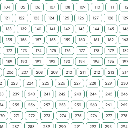
104
105
106
107
108
109
110
111
11
121
122
123
124
125
126
127
128
12
138
139
140
141
142
143
144
145
14
155
156
157
158
159
160
161
162
16
172
173
174
175
176
177
178
179
18
189
190
191
192
193
194
195
196
19
206
207
208
209
210
211
212
213
21
2
223
224
225
226
227
228
229
230
38
239
240
241
242
243
244
245
246
54
255
256
257
258
259
260
261
262
270
271
272
273
274
275
276
277
278
86
287
288
289
290
291
292
293
294