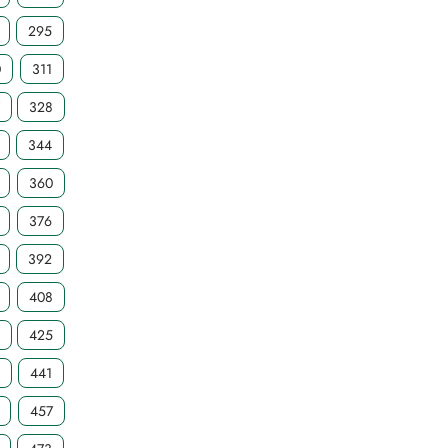
295
0
311
7
328
344
360
376
392
408
4
425
441
457