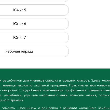
Юнит 5
Юнит 6
Юнит 7
Рабочая тетрадь
ик решебников для учеников старших и средних классов. Здесь мож
 переводы текстов по школьной программе. Практически весь материа
— авторский с подробными пояснениями профильными специалистам
дз, решебники, улучшить школьные оценки, повысить знания, получи
дного времени.
а: помогать школьникам и родителям в решении домашнего задани