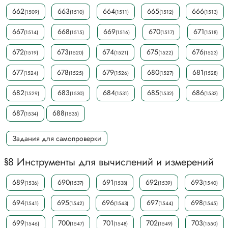
662
663
664
665
666
(1509)
(1510)
(1511)
(1512)
(1513)
667
668
669
670
671
(1514)
(1515)
(1516)
(1517)
(1518)
672
673
674
675
676
(1519)
(1520)
(1521)
(1522)
(1523)
677
678
679
680
681
(1524)
(1525)
(1526)
(1527)
(1528)
682
683
684
685
686
(1529)
(1530)
(1531)
(1532)
(1533)
687
688
(1534)
(1535)
Задания для самопроверки
§8 Инструменты для вычислений и измерений
689
690
691
692
693
(1536)
(1537)
(1538)
(1539)
(1540)
694
695
696
697
698
(1541)
(1542)
(1543)
(1544)
(1545)
699
700
701
702
703
(1546)
(1547)
(1548)
(1549)
(1550)