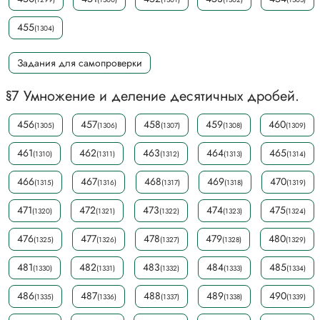
455
(1304)
Задания для самопроверки
§7 Умножение и деление десятичных дробей.
456
457
458
459
460
(1305)
(1306)
(1307)
(1308)
(1309)
461
462
463
464
465
(1310)
(1311)
(1312)
(1313)
(1314)
466
467
468
469
470
(1315)
(1316)
(1317)
(1318)
(1319)
471
472
473
474
475
(1320)
(1321)
(1322)
(1323)
(1324)
476
477
478
479
480
(1325)
(1326)
(1327)
(1328)
(1329)
481
482
483
484
485
(1330)
(1331)
(1332)
(1333)
(1334)
486
487
488
489
490
(1335)
(1336)
(1337)
(1338)
(1339)