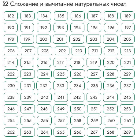
§2 Сложение и вычитание натуральных чисел
182
183
184
185
186
187
188
189
190
191
192
193
194
195
196
197
198
199
200
201
202
203
204
205
206
207
208
209
210
211
212
213
214
215
216
217
218
219
220
221
222
223
224
225
226
227
228
229
230
231
232
233
234
235
236
237
238
239
240
241
242
243
244
245
246
247
248
249
250
251
252
253
254
255
256
257
258
259
260
261
262
263
264
265
266
267
268
269