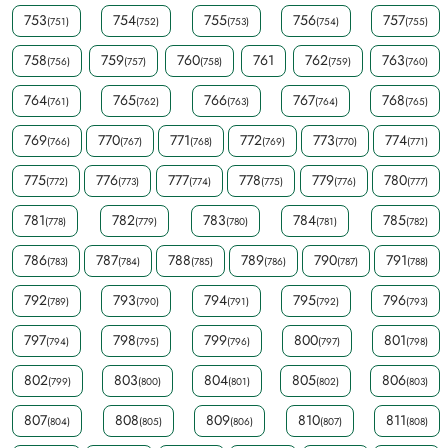
753
754
755
756
757
(751)
(752)
(753)
(754)
(755)
758
759
760
761
762
763
(756)
(757)
(758)
(759)
(760)
764
765
766
767
768
(761)
(762)
(763)
(764)
(765)
769
770
771
772
773
774
(766)
(767)
(768)
(769)
(770)
(771)
775
776
777
778
779
780
(772)
(773)
(774)
(775)
(776)
(777)
781
782
783
784
785
(778)
(779)
(780)
(781)
(782)
786
787
788
789
790
791
(783)
(784)
(785)
(786)
(787)
(788)
792
793
794
795
796
(789)
(790)
(791)
(792)
(793)
797
798
799
800
801
(794)
(795)
(796)
(797)
(798)
802
803
804
805
806
(799)
(800)
(801)
(802)
(803)
807
808
809
810
811
(804)
(805)
(806)
(807)
(808)