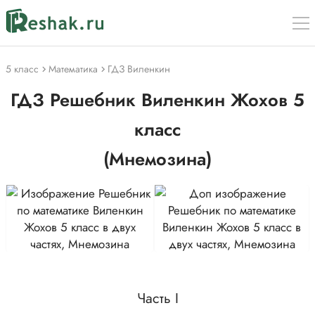
5 класс
Математика
ГДЗ Виленкин
ГДЗ Решебник Виленкин Жохов 5
класс
(Мнемозина)
Часть I