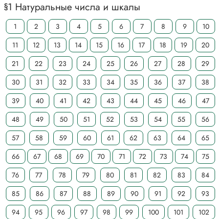
§1 Натуральные числа и шкалы
1
2
3
4
5
6
7
8
9
10
11
12
13
14
15
16
17
18
19
20
21
22
23
24
25
26
27
28
29
30
31
32
33
34
35
36
37
38
39
40
41
42
43
44
45
46
47
48
49
50
51
52
53
54
55
56
57
58
59
60
61
62
63
64
65
66
67
68
69
70
71
72
73
74
75
76
77
78
79
80
81
82
83
84
85
86
87
88
89
90
91
92
93
94
95
96
97
98
99
100
101
102