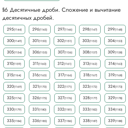
§6 Десятичные дроби. Сложение и вычитание
десятичных дробей.
295
296
297
298
299
(1144)
(1145)
(1146)
(1147)
(1148)
300
301
302
303
304
(1149)
(1150)
(1151)
(1152)
(1153)
305
306
307
308
309
(1154)
(1155)
(1156)
(1157)
(1158)
310
311
312
313
314
(1159)
(1160)
(1161)
(1162)
(1163)
315
316
317
318
319
(1164)
(1165)
(1166)
(1167)
(1168)
320
321
322
323
324
(1169)
(1170)
(1171)
(1172)
(1173)
325
326
327
328
329
(1174)
(1175)
(1176)
(1177)
(1178)
330
331
332
333
334
(1179)
(1180)
(1181)
(1182)
(1183)
335
336
337
338
339
(1184)
(1185)
(1186)
(1187)
(1188)