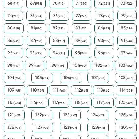
68
69
70
71
72
73
(917)
(918)
(919)
(920)
(921)
(922)
74
75
76
77
78
79
(923)
(924)
(925)
(926)
(927)
(928)
80
81
82
83
84
85
(929)
(930)
(931)
(932)
(933)
(934)
86
87
88
89
90
91
(935)
(936)
(937)
(938)
(939)
(940)
92
93
94
95
96
97
(941)
(942)
(943)
(944)
(945)
(946)
98
99
100
101
102
103
(947)
(948)
(949)
(950)
(951)
(952)
104
105
106
107
108
(953)
(954)
(955)
(956)
(957)
109
110
111
112
113
114
(958)
(959)
(960)
(961)
(962)
(963)
115
116
117
118
119
120
(964)
(965)
(966)
(967)
(968)
(969)
121
122
123
124
125
(970)
(971)
(972)
(973)
(974)
126
127
128
129
130
(975)
(976)
(977)
(978)
(979)