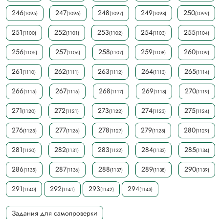
246
247
248
249
250
(1095)
(1096)
(1097)
(1098)
(1099)
251
252
253
254
255
(1100)
(1101)
(1102)
(1103)
(1104)
256
257
258
259
260
(1105)
(1106)
(1107)
(1108)
(1109)
261
262
263
264
265
(1110)
(1111)
(1112)
(1113)
(1114)
266
267
268
269
270
(1115)
(1116)
(1117)
(1118)
(1119)
271
272
273
274
275
(1120)
(1121)
(1122)
(1123)
(1124)
276
277
278
279
280
(1125)
(1126)
(1127)
(1128)
(1129)
281
282
283
284
285
(1130)
(1131)
(1132)
(1133)
(1134)
286
287
288
289
290
(1135)
(1136)
(1137)
(1138)
(1139)
291
292
293
294
(1140)
(1141)
(1142)
(1143)
Задания для самопроверки