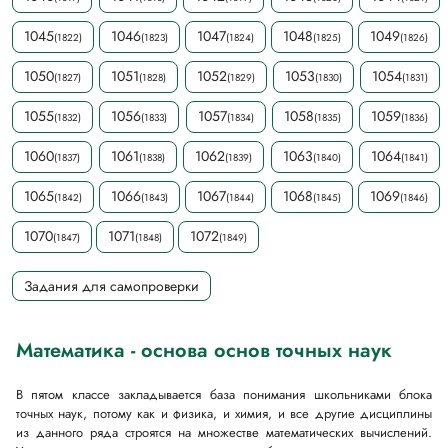
1045
1046
1047
1048
1049
(1822)
(1823)
(1824)
(1825)
(1826)
1050
1051
1052
1053
1054
(1827)
(1828)
(1829)
(1830)
(1831)
1055
1056
1057
1058
1059
(1832)
(1833)
(1834)
(1835)
(1836)
1060
1061
1062
1063
1064
(1837)
(1838)
(1839)
(1840)
(1841)
1065
1066
1067
1068
1069
(1842)
(1843)
(1844)
(1845)
(1846)
1070
1071
1072
(1847)
(1848)
(1849)
Задания для самопроверки
Математика - основа основ точных наук
В пятом классе закладывается база понимания школьниками блока
точных наук, потому как и физика, и химия, и все другие дисциплины
из данного ряда строятся на множестве математических вычислений.