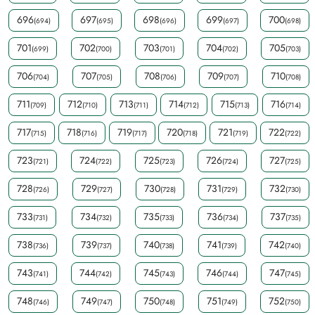
696
697
698
699
700
(694)
(695)
(696)
(697)
(698)
701
702
703
704
705
(699)
(700)
(701)
(702)
(703)
706
707
708
709
710
(704)
(705)
(706)
(707)
(708)
711
712
713
714
715
716
(709)
(710)
(711)
(712)
(713)
(714)
717
718
719
720
721
722
(715)
(716)
(717)
(718)
(719)
(722)
723
724
725
726
727
(721)
(722)
(723)
(724)
(725)
728
729
730
731
732
(726)
(727)
(728)
(729)
(730)
733
734
735
736
737
(731)
(732)
(733)
(734)
(735)
738
739
740
741
742
(736)
(737)
(738)
(739)
(740)
743
744
745
746
747
(741)
(742)
(743)
(744)
(745)
748
749
750
751
752
(746)
(747)
(748)
(749)
(750)