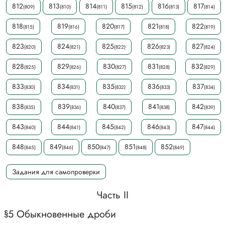
812
813
814
815
816
817
(809)
(810)
(811)
(812)
(813)
(814)
818
819
820
821
822
(815)
(816)
(817)
(818)
(819)
823
824
825
826
827
(820)
(821)
(822)
(823)
(824)
828
829
830
831
832
(825)
(826)
(827)
(828)
(829)
833
834
835
836
837
(830)
(831)
(832)
(833)
(834)
838
839
840
841
842
(835)
(836)
(837)
(838)
(839)
843
844
845
846
847
(840)
(841)
(842)
(843)
(844)
848
849
850
851
852
(845)
(846)
(847)
(848)
(849)
Задания для самопроверки
Часть II
§5 Обыкновенные дроби