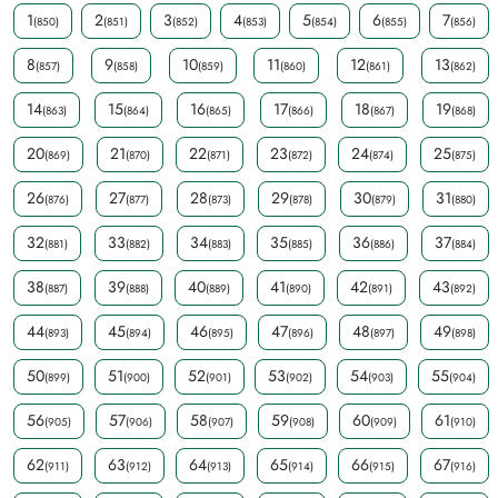
1
2
3
4
5
6
7
(850)
(851)
(852)
(853)
(854)
(855)
(856)
8
9
10
11
12
13
(857)
(858)
(859)
(860)
(861)
(862)
14
15
16
17
18
19
(863)
(864)
(865)
(866)
(867)
(868)
20
21
22
23
24
25
(869)
(870)
(871)
(872)
(874)
(875)
26
27
28
29
30
31
(876)
(877)
(873)
(878)
(879)
(880)
32
33
34
35
36
37
(881)
(882)
(883)
(885)
(886)
(884)
38
39
40
41
42
43
(887)
(888)
(889)
(890)
(891)
(892)
44
45
46
47
48
49
(893)
(894)
(895)
(896)
(897)
(898)
50
51
52
53
54
55
(899)
(900)
(901)
(902)
(903)
(904)
56
57
58
59
60
61
(905)
(906)
(907)
(908)
(909)
(910)
62
63
64
65
66
67
(911)
(912)
(913)
(914)
(915)
(916)